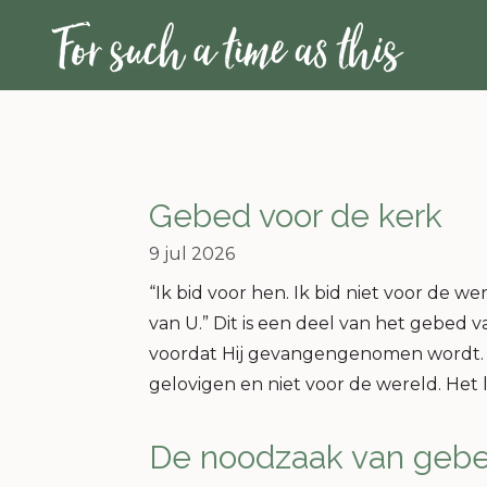
Ga
direct
naar
de
hoofdinhoud
Gebed voor de kerk
9 jul 2026
“Ik bid voor hen. Ik bid niet voor de we
van U.” Dit is een deel van het gebed va
voordat Hij gevangengenomen wordt. Ik
gelovigen en niet voor de wereld. Het l
De noodzaak van geb